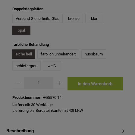
auswählen
Doppelstegplatten
Verbund-Sicherheits-Glas
bronze
klar
opal
auswählen
farbliche Behandlung
eiche hell
farblich unbehandelt
nussbaum
schiefergrau
weiß
Produkt Anzahl: Gib den gewünschten Wert ein oder benutze die Schaltflächen um 
In den Warenkorb
Produktnummer:
HG5570.14
Lieferzeit:
30 Werktage
Lieferung bis Bordsteinkante mit 40t LKW
Beschreibung