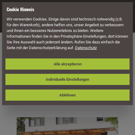
alt springen
Cookie Hinweis
Wir verwenden Cookies. Einige davon sind technisch notwendig (z.B.
Navigation
für den Warenkorb), andere helfen uns, unser Angebot zu verbessern
und Ihnen ein besseres Nutzererlebnis zu bieten. Weitere
Informationen finden Sie in den Privatsphäre-Einstellungen, dort können
Überdachung
Terrassenüberdachungen
Sie Ihre Auswahl auch jederzeit ändern. Rufen Sie dazu einfach die
Seite mit der Datenschutzerklärung auf.
Datenschutz
Skan Holz Terrassenüberdachung
Alle akzeptieren
Ancona 648 x 350 cm, Leimholz
Individuelle Einstellungen
Ablehnen
Bildergalerie überspringen