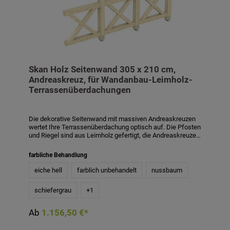
Skan Holz Seitenwand 305 x 210 cm,
Andreaskreuz, für Wandanbau-Leimholz-
Terrassenüberdachungen
Die dekorative Seitenwand mit massiven Andreaskreuzen
wertet Ihre Terrassenüberdachung optisch auf. Die Pfosten
und Riegel sind aus Leimholz gefertigt, die Andreaskreuze
aus Konstruktionsvollholz. Die zusätzlichen Pfosten sind 12
x 12 cm stark, die Riegel 10 x 10 cm, die Kreuze 8 x 8 cm.
farbliche Behandlung
Die Aufschraubstützen für die zusätzlichen Pfosten sind im
Lieferumfang enthalten. Die Höhe der Seitenwand beträgt
eiche hell
farblich unbehandelt
nussbaum
210 cm. Passend für Wandanbau-
Terrassenüberdachungen aus Leimholz mit einer Tiefe von
schiefergrau
+
1
339 cm und 350 cm. Die Seitenwand ist auch mit
Farbbehandlung in den Farben weiß, schiefergrau,
nussbaum und eiche hell gegen Aufpreis erhältlich. Die
Ab
1.156,50 €*
farblich behandelten Teile des Bausatzes sind mit
hochwertiger Lasur bzw. Farbe behandelt. Diese schützt