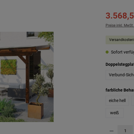
3.568,5
Preise inkl. MwSt
Versandkostenf
Sofort verfüg
Doppelstegpla
Verbund-Sich
farbliche Beh
eiche hell
weiß
Produkt Anzahl: G