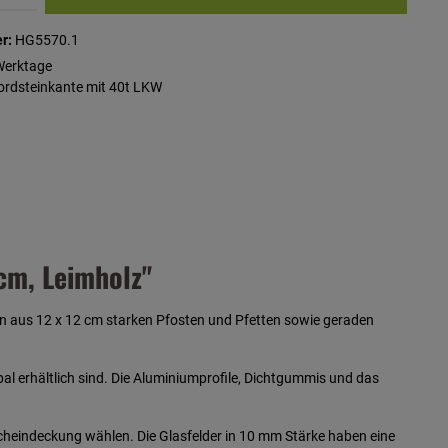
r:
HG5570.1
Werktage
Bordsteinkante mit 40t LKW
cm, Leimholz"
on aus 12 x 12 cm starken Pfosten und Pfetten sowie geraden
 erhältlich sind. Die Aluminiumprofile, Dichtgummis und das
acheindeckung wählen. Die Glasfelder in 10 mm Stärke haben eine