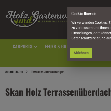
springen
Zur Hauptnavigation springen
Cookie Hinweis
Wir verwenden Cookies. Ei
zu verbessern und Ihnen e
Einstellungen, dort können
Datenschutzerklärung au
CARPORTS
FEUER & GRILL
GARTENAUSST
Ablehnen
Überdachung
Terrassenüberdachungen
Skan Holz Terrassenüberdac