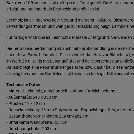
Breite von 105 cm und sind mittig in der Tiefe geteilt. Die Aluminium
erfolgt und nur innerhalb Deutschlands möglich ist.
Leimholz ist ein hochwertiger Verbund mehrerer Holzteile. Diese wer
verwindungsärmer ist und weniger zur Rissbildung neigt. Leimholz mu
Für farbige Anstriche ist Leimholz der ideale Untergrund. Verwenden S
Die Terrassenüberdachung ist auch mit Farbbehandlung in den Farben w
Lasur bzw. Farbe behandelt. Diese schützt das Holz vor Bläuebefall,
im Werk 2 x allseitig mit Lasur geflutet und der Überschuss anschlie
Bausatz liegt eine Reparaturmenge Farbe, bzw. Lasur bei, diese nut
allseitig behandelten Bauteilen sind technisch bedingt. Bitte beachten
Technische Daten:
- Material: Leimholz, unbehandelt - optional farblich behandelt
- Außenmaße: 648 x 350 cm
- Pfosten: 12 x 12 cm
- Dacheindeckung: 16 mm Polycarbonat-Doppelstegplatten, alternati
- Gesamthöhe vorne/hinten: 239 cm/282 cm
- Unterkante Wandpfette: 253 cm
- Durchgangshöhe: 203 cm