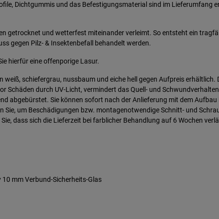
profile, Dichtgummis und das Befestigungsmaterial sind im Lieferumfang e
den getrocknet und wetterfest miteinander verleimt. So entsteht ein tra
ss gegen Pilz- & Insektenbefall behandelt werden.
ie hierfür eine offenporige Lasur.
eiß, schiefergrau, nussbaum und eiche hell gegen Aufpreis erhältlich. D
 vor Schäden durch UV-Licht, vermindert das Quell- und Schwundverhalten 
ßend abgebürstet. Sie können sofort nach der Anlieferung mit dem Aufbau 
zen Sie, um Beschädigungen bzw. montagenotwendige Schnitt- und Schraub
 Sie, dass sich die Lieferzeit bei farblicher Behandlung auf 6 Wochen verl
v 10 mm Verbund-Sicherheits-Glas