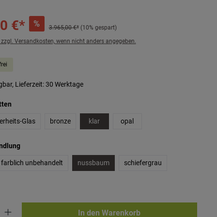
0 €*
%
3.965,00 €*
(10% gespart)
. zzgl. Versandkosten, wenn nicht anders angegeben.
rei
bar, Lieferzeit: 30 Werktage
auswählen
tten
erheits-Glas
bronze
klar
opal
auswählen
andlung
farblich unbehandelt
nussbaum
schiefergrau
ib den gewünschten Wert ein oder benutze die Schaltflächen um die Anzahl zu erhö
In den Warenkorb