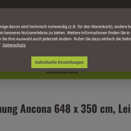
nige davon sind technisch notwendig (z.B. für den Warenkorb), andere h
in besseres Nutzererlebnis zu bieten. Weitere Informationen finden Sie in
 Sie Ihre Auswahl auch jederzeit ändern. Rufen Sie dazu einfach die Seite
f.
Datenschutz
ATTUNG
HÄUSER & PAVILLONS
MÖBEL
NATU
Individuelle Einstellungen
ÜBERDACHUNG
hung Ancona 648 x 350 cm, Le