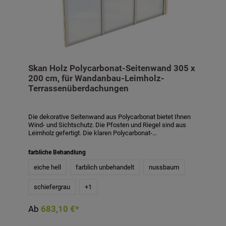
Skan Holz Polycarbonat-Seitenwand 305 x
200 cm, für Wandanbau-Leimholz-
Terrassenüberdachungen
Die dekorative Seitenwand aus Polycarbonat bietet Ihnen
Wind- und Sichtschutz. Die Pfosten und Riegel sind aus
Leimholz gefertigt. Die klaren Polycarbonat-
Doppelstegplatten verfügen über 10 mm Stärke, die
Aluminiumprofile und Dichtungsgummis sind im
farbliche Behandlung
Lieferumfang enthalten. Der Riegel ist 12 x 12 cm stark, die
Pfosten 6 x 12 cm. Die Höhe der Seitenwand beträgt 200
eiche hell
farblich unbehandelt
nussbaum
cm, inkl. Abstand zum Boden 215 cm. Abgestimmtes
System auf Skan Holz Wandanbau-
schiefergrau
+
1
Terrassenüberdachungen aus Leimholz mit einer Tiefe von
339 cm und 350 cm. Die Seitenwand ist auch mit
Farbbehandlung in den Farben weiß, schiefergrau,
Ab
683,10 €*
nussbaum und eiche hell gegen Aufpreis erhältlich. Die
farblich behandelten Teile des Bausatzes sind mit