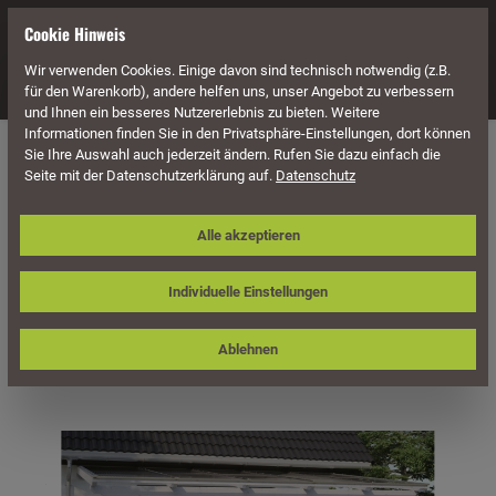
alt springen
Cookie Hinweis
Wir verwenden Cookies. Einige davon sind technisch notwendig (z.B.
Navigation
für den Warenkorb), andere helfen uns, unser Angebot zu verbessern
und Ihnen ein besseres Nutzererlebnis zu bieten. Weitere
Informationen finden Sie in den Privatsphäre-Einstellungen, dort können
Überdachung
Terrassenüberdachungen
Sie Ihre Auswahl auch jederzeit ändern. Rufen Sie dazu einfach die
Seite mit der Datenschutzerklärung auf.
Datenschutz
Skan Holz Terrassenüberdachung
Alle akzeptieren
Ancona 541 x 350 cm, Leimholz
Individuelle Einstellungen
Ablehnen
Bildergalerie überspringen