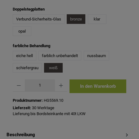
auswählen
Doppelstegplatten
Verbund-Sicherheits-Glas
bronze
klar
opal
auswählen
farbliche Behandlung
eiche hell
farblich unbehandelt
nussbaum
schiefergrau
weiß
Produkt Anzahl: Gib den gewünschten Wert ein oder benutze die Schaltflächen um 
In den Warenkorb
Produktnummer:
HG5569.10
Lieferzeit:
30 Werktage
Lieferung bis Bordsteinkante mit 40t LKW
Beschreibung