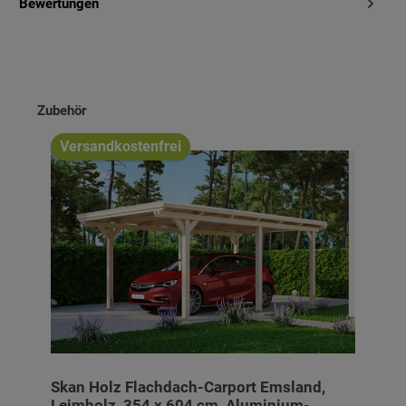
Bewertungen
Produktgalerie überspringen
Zubehör
Versandkostenfrei
Skan Holz Flachdach-Carport Emsland,
Leimholz, 354 x 604 cm, Aluminium-