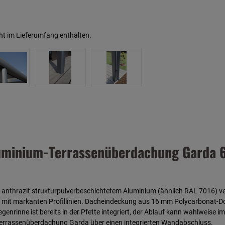
ht im Lieferumfang enthalten.
uminium-Terrassenüberdachung Garda 64
thrazit strukturpulverbeschichtetem Aluminium (ähnlich RAL 7016) verf
it markanten Profillinien. Dacheindeckung aus 16 mm Polycarbonat-Doppe
enrinne ist bereits in der Pfette integriert, der Ablauf kann wahlweise
e Terrassenüberdachung Garda über einen integrierten Wandabschluss.