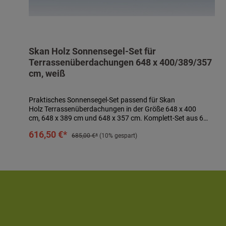
Skan Holz Sonnensegel-Set für
Terrassenüberdachungen 648 x 400/389/357
cm, weiß
Praktisches Sonnensegel-Set passend für Skan
Holz Terrassenüberdachungen in der Größe 648 x 400
cm, 648 x 389 cm und 648 x 357 cm. Komplett-Set aus 6
Sonnensegeln à ca. 96 x 380 cm aus wasserabweisendem,
In den Warenkorb
616,50 €*
100 % UV-stabilem, textilem Polyester in weiß sowie
685,00 €*
(10% gespart)
Befestigungsmaterial bestehend aus Seilspannsystem mit
Schutzkappe, Laufhaken und Stoppern. Sonnensegel
waschbar bei 40° C. Segel sind bei drohendem Unwetter
abzunehmen! Technische Daten:- passend für
Terrassenüberdachungen 648 x 400 cm, 648 x 389 cm
und 648 x 357 cm- 6 Sonnensegeln à ca. 96 x 380 cm-
Farbe: weiß- inkl. Befestigungsmaterial