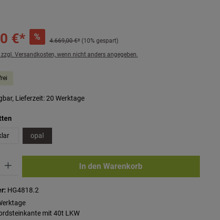
0 €*
%
4.669,00 €*
(10% gespart)
. zzgl. Versandkosten, wenn nicht anders angegeben.
rei
bar, Lieferzeit: 20 Werktage
auswählen
tten
klar
opal
ib den gewünschten Wert ein oder benutze die Schaltflächen um die Anzahl zu erhö
In den Warenkorb
r:
HG4818.2
Werktage
Bordsteinkante mit 40t LKW