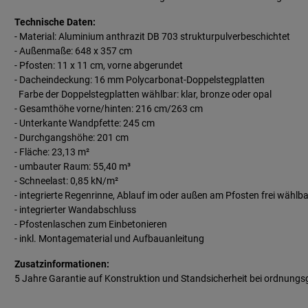
Technische Daten:
- Material: Aluminium anthrazit DB 703 strukturpulverbeschichtet
- Außenmaße: 648 x 357 cm
- Pfosten: 11 x 11 cm, vorne abgerundet
- Dacheindeckung: 16 mm Polycarbonat-Doppelstegplatten
Farbe der Doppelstegplatten wählbar: klar, bronze oder opal
- Gesamthöhe vorne/hinten: 216 cm/263 cm
- Unterkante Wandpfette: 245 cm
- Durchgangshöhe: 201 cm
- Fläche: 23,13 m²
- umbauter Raum: 55,40 m³
- Schneelast: 0,85 kN/m²
- integrierte Regenrinne, Ablauf im oder außen am Pfosten frei wählba
- integrierter Wandabschluss
- Pfostenlaschen zum Einbetonieren
- inkl. Montagematerial und Aufbauanleitung
Zusatzinformationen:
5 Jahre Garantie auf Konstruktion und Standsicherheit bei
ordnungs