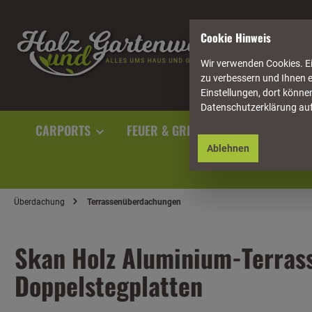
springen
Zur Hauptnavigation springen
Cookie Hinweis
Wir verwenden Cookies. Ei
zu verbessern und Ihnen e
Einstellungen, dort können
Datenschutzerklärung au
CARPORTS
FEUER & GRILL
GARTENAUSST
Ablehnen
Überdachung
Terrassenüberdachungen
Skan Holz Aluminium-Terrass
Doppelstegplatten