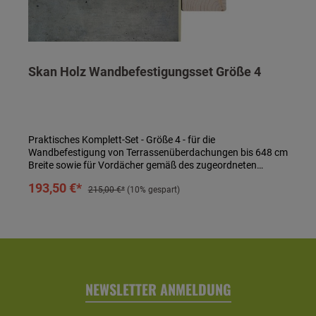
Skan Holz Wandbefestigungsset Größe 4
Praktisches Komplett-Set - Größe 4 - für die
Wandbefestigung von Terrassenüberdachungen bis 648 cm
Breite sowie für Vordächer gemäß des zugeordneten
Zubehörs. Bestehend aus 400 mm Gewindestangen in 12
In den Warenkorb
193,50 €*
mm Durchmesser, Hut-Muttern, Unterlegscheiben und
215,00 €*
(10% gespart)
Siebhülsen in 20 mm Durchmesser sowie Zwei-
Komponenten-Klebemörtel. Vorgesehen für nicht isoliertes
Kalksandstein-, Hochlochziegel- und Betonmauerwerk.
Mengenberechnung auf Grundlage von einem Abstand der
einzelnen Befestigungen von 50 cm. Technische Daten:-
passend für Terrassenüberdachungen und Vordächer bis
648 cm Breite- Gewindestangen: 400 mm in 12 mm
NEWSLETTER ANMELDUNG
Durchmesser- Siebhülsen: 20 mm Durchmesser- inkl. Hut-
Muttern und Unterlegscheiben- inkl. Zwei-Komponenten-