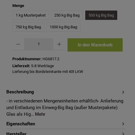
auswählen
Menge
1 kg Musterpaket
250 kg Big Bag
500 kg Big Bag
750 kg Big Bag
1000 kg Big Bag
Produkt Anzahl: Gib den gewünschten Wert ein oder benutze die Schaltflächen um 
In den Warenkorb
Produktnummer:
HG6817.2
Lieferzeit:
5-8 Werktage
Lieferung bis Bordsteinkante mit 40t LKW
Beschreibung
- in verschiedenen Mengeneinheiten erhältlich- Anlieferung
und Entladung im Einweg-Big Bag (außer Musterpakete)
Glas als Hig…
Mehr
Eigenschaften
Hersteller