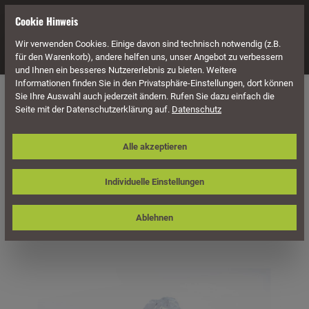
alt springen
Cookie Hinweis
Wir verwenden Cookies. Einige davon sind technisch notwendig (z.B.
Navigation
für den Warenkorb), andere helfen uns, unser Angebot zu verbessern
und Ihnen ein besseres Nutzererlebnis zu bieten. Weitere
Informationen finden Sie in den Privatsphäre-Einstellungen, dort können
Naturstein
Gabionensteine
Sie Ihre Auswahl auch jederzeit ändern. Rufen Sie dazu einfach die
Seite mit der Datenschutzerklärung auf.
Datenschutz
Gabionensteine / Bruchsteine Glas
Alle akzeptieren
klar, Körnung 50-120 mm
Individuelle Einstellungen
Ablehnen
Bildergalerie überspringen