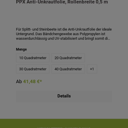
PPX Anti-Unkrautfolie, Rollenbreite 0,5 m
Für Splitt- und Steinbeete ist die Anti-Unkrautfolie der ideale
Untergrund. Das Bändchengewebe aus Polypropylen ist
wasserdurchlässig und UV-stabilisiert und bringt somit die
optimalen Eigenschaften für ein unkrautfreies Beet mit
sich. Bei Verwendung der PPX Folie zur Verringerung von
Menge
Unkraut wird empfohlen, eine Schichthöhe von mindestens
4-5 cm anzuwenden. Bei einer geringeren Schichthöhe
10 Quadratmeter
20 Quadratmeter
haben z. B. Flugpollen leichteres Spiel sich festzusetzen
und so das Unkrautwachstum zu begünstigen.
30 Quadratmeter
40 Quadratmeter
+
1
Produktmerkmale:- Material: Polypropylen- Qualität: ca. 110
g/m²- Wasserdurchlässigkeit: min. 24l/m²/s- Die Folie
weist 15 x 15 cm große, grüne Markierungen auf-
Ab
41,48 €*
Rollenbreite: 0,5 m
Details